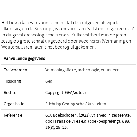
Het bewerken van vuursteen en dat dan uitgeven als zijnde
afkomstig uit de Steentijd, is een vorm van 'valsheid in gesteenten',
in dit geval archeologische stenen. Zulke valsheid is in de jaren
zestig op grote schaal uitgevoerd door twee heren (Vermaning en
Wouters). Jaren later is het bedrog uitgekomen.
Aanvullende gegevens
Trefwoorden
Vermaningaffaire
,
archeologie
,
vuursteen
Tijdschrift
Gea
Rechten
Copyright: GEA/auteur
Organisatie
Stichting Geologische Aktiviteiten
Referentie
G.J. Boekschoten. (2022). Valsheid in gesteente,
door Frans de Vries e.a. (boekbespreking).
Gea
,
55
(3), 25–26.