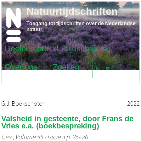
Natuurtijdschriften
Toegang tot tijdschriften over de Nederlandse
natuur
Deelnemers
Tijdschriften
Over ons
Zoeken
NL
EN
G.J. Boekschoten
2022
Valsheid in gesteente, door Frans de
Vries e.a. (boekbespreking)
Gea
, Volume 55 - Issue 3 p. 25- 26