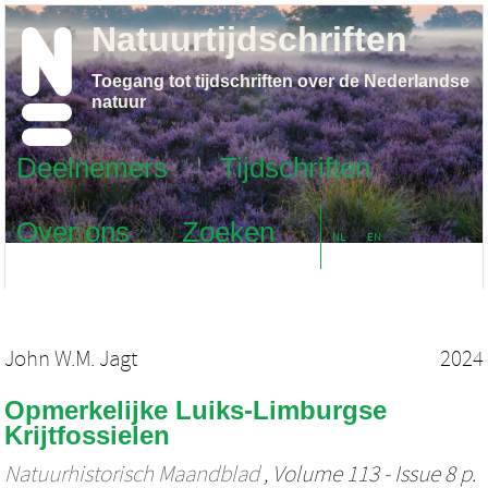
Natuurtijdschriften
Toegang tot tijdschriften over de Nederlandse
natuur
Deelnemers
Tijdschriften
Over ons
Zoeken
NL
EN
John W.M. Jagt
2024
Opmerkelijke Luiks-Limburgse
Krijtfossielen
Natuurhistorisch Maandblad
, Volume 113 - Issue 8 p.