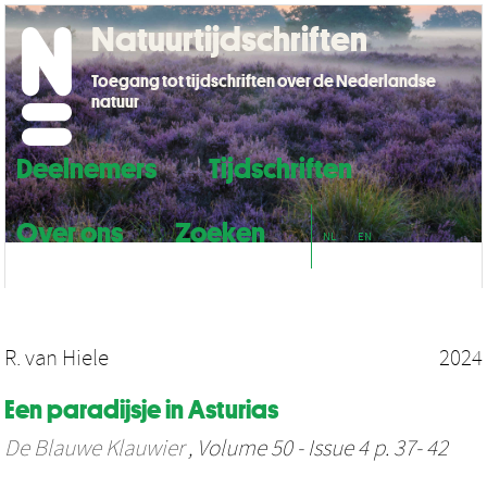
Natuurtijdschriften
Toegang tot tijdschriften over de Nederlandse
natuur
Deelnemers
Tijdschriften
Over ons
Zoeken
NL
EN
R. van Hiele
2024
Een paradijsje in Asturias
De Blauwe Klauwier
, Volume 50 - Issue 4 p. 37- 42