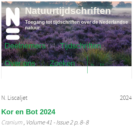
Natuurtijdschriften
Toegang tot tijdschriften over de Nederlandse
natuur
Deelnemers
Tijdschriften
Over ons
Zoeken
NL
EN
N. Liscaljet
2024
Kor en Bot 2024
Cranium
, Volume 41 - Issue 2 p. 8- 8