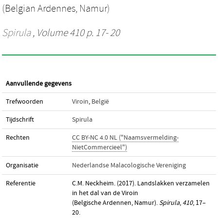
(Belgian Ardennes, Namur)
Spirula
, Volume 410 p. 17- 20
Aanvullende gegevens
Trefwoorden
Viroin
,
België
Tijdschrift
Spirula
Rechten
CC BY-NC 4.0 NL ("Naamsvermelding-
NietCommercieel")
Organisatie
Nederlandse Malacologische Vereniging
Referentie
C.M. Neckheim. (2017). Landslakken verzamelen
in het dal van de Viroin
(Belgische Ardennen, Namur).
Spirula
,
410
, 17–
20.