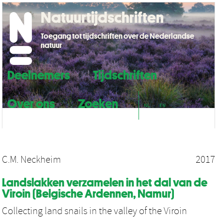
Natuurtijdschriften
Toegang tot tijdschriften over de Nederlandse
natuur
Deelnemers
Tijdschriften
Over ons
Zoeken
NL
EN
C.M. Neckheim
2017
Landslakken verzamelen in het dal van de
Viroin (Belgische Ardennen, Namur)
Collecting land snails in the valley of the Viroin