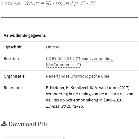
Limosa
, Volume 90 - Issue 2 p. 72- 76
Aanvullende gegevens
Tijdschrift
Limosa
Rechten
CC BY-NC 4.0 NL ("Naamsvermelding-
NietCommercieel")
Organisatie
Nederlandse Ornithologische Unie
Referentie
E. Nieboer, K. Kraaijeveld& A. van Loon. (2017).
Verandering in de timing van de najaarstrek van
de Fitis op Schiermonnikoog in 1969-2010.
Limosa
,
90
(2), 72–76.
Download PDF