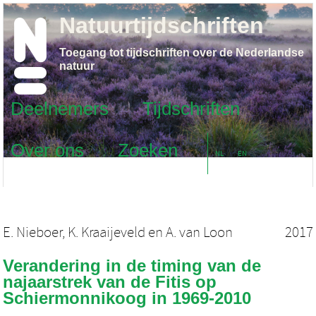
Natuurtijdschriften
Toegang tot tijdschriften over de Nederlandse
natuur
Deelnemers
Tijdschriften
Over ons
Zoeken
NL
EN
E. Nieboer
,
K. Kraaijeveld
en
A. van Loon
2017
Verandering in de timing van de
najaarstrek van de Fitis op
Schiermonnikoog in 1969-2010