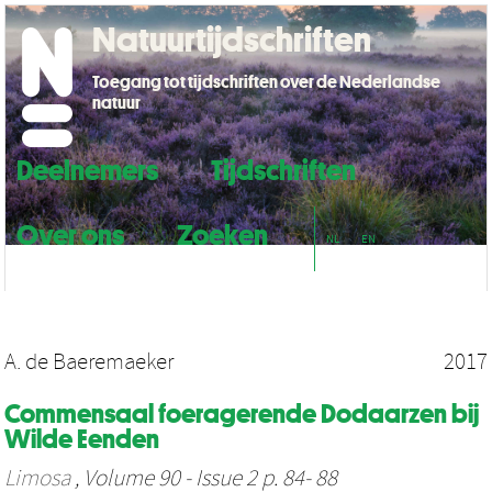
Natuurtijdschriften
Toegang tot tijdschriften over de Nederlandse
natuur
Deelnemers
Tijdschriften
Over ons
Zoeken
NL
EN
A. de Baeremaeker
2017
Commensaal foeragerende Dodaarzen bij
Wilde Eenden
Limosa
, Volume 90 - Issue 2 p. 84- 88