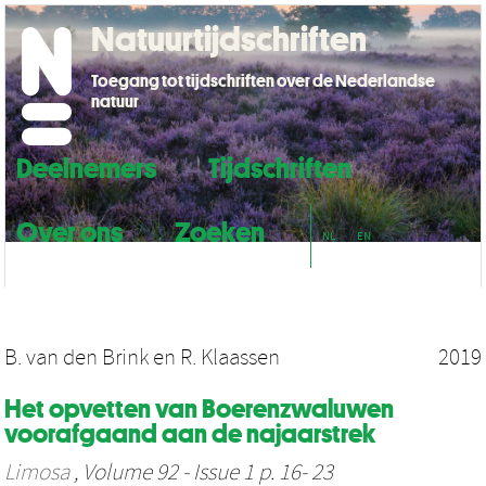
Natuurtijdschriften
Toegang tot tijdschriften over de Nederlandse
natuur
Deelnemers
Tijdschriften
Over ons
Zoeken
NL
EN
B. van den Brink
en
R. Klaassen
2019
Het opvetten van Boerenzwaluwen
voorafgaand aan de najaarstrek
Limosa
, Volume 92 - Issue 1 p. 16- 23