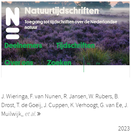
Natuurtijdschriften
Toegang tot tijdschriften over de Nederlandse
natuur
Deelnemers
Tijdschriften
Over ons
Zoeken
NL
EN
J. Wieringa
,
F. van Nunen
,
R. Jansen
,
W. Rubers
,
B.
Drost
,
T. de Goeij
,
J. Cuppen
,
K. Verhoogt
,
G. van Ee
,
J.
Muilwijk,
,
et al.
2023