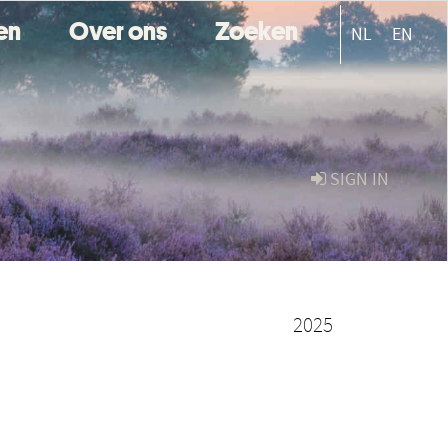
ten
Over ons
Zoeken
NL
EN
SIGN IN
2025