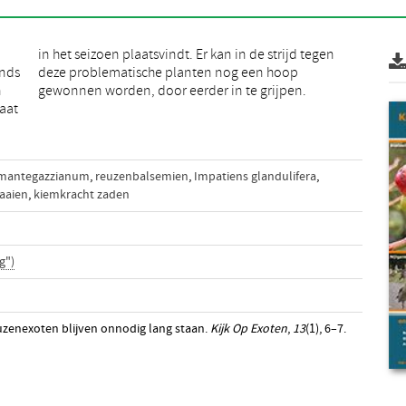
inds
oop
n
gewonnen worden, door eerder in te grijpen.
laat
mantegazzianum
,
reuzenbalsemien
,
Impatiens glandulifera
,
aaien
,
kiemkracht zaden
g")
euzenexoten blijven onnodig lang staan.
Kijk Op Exoten
,
13
(1), 6–7.