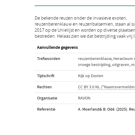
De bekende reuzen onder de invasieve exoten,
in het seizoen plaatsvindt. Er kan in de strijd tegen
reuzenberenklauw en reuzenbalsemien, staan al s
deze problematische planten nog een h
2017 op de Unielijst en worden op diverse plaatse
bestreden. Helaas zien we dat bestrijding vaak vrij 
Aanvullende gegevens
Trefwoorden
reuzenberenklauw
,
Heracleum 
vroege bestrijding
,
uitgraven
,
m
Tijdschrift
Kijk op Exoten
Rechten
CC BY 3.0 NL ("Naamsvermeldin
Organisatie
RAVON
Referentie
A. Moerland& B. Odé. (2025). R