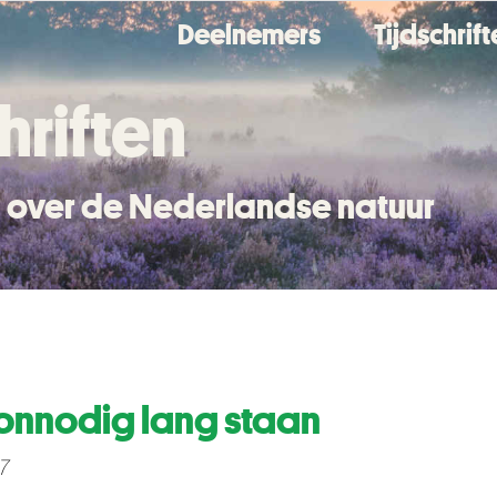
Deelnemers
Tijdschrif
hriften
en over de Nederlandse natuur
 onnodig lang staan
7