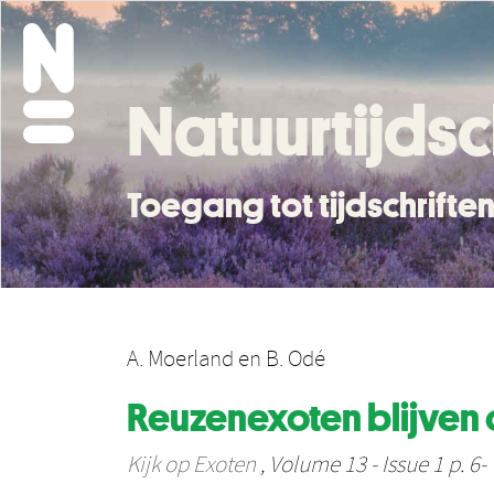
Natuurtijdsc
Toegang tot tijdschrift
A. Moerland
en
B. Odé
Reuzenexoten blijven
Kijk op Exoten
, Volume 13 - Issue 1 p. 6- 