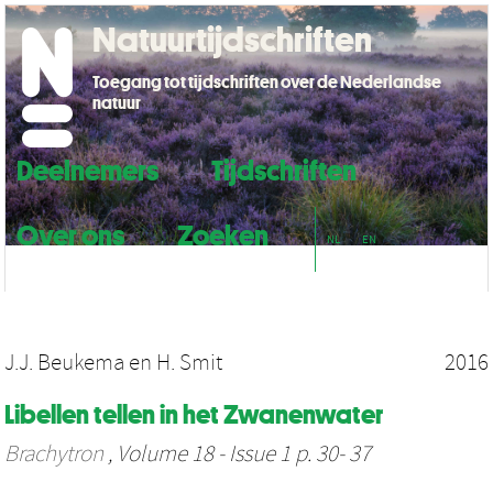
Natuurtijdschriften
Toegang tot tijdschriften over de Nederlandse
natuur
Deelnemers
Tijdschriften
Over ons
Zoeken
NL
EN
J.J. Beukema
en
H. Smit
2016
Libellen tellen in het Zwanenwater
Brachytron
, Volume 18 - Issue 1 p. 30- 37