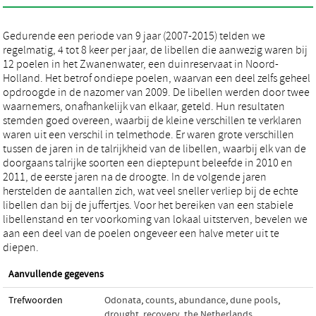
Gedurende een periode van 9 jaar (2007-2015) telden we
regelmatig, 4 tot 8 keer per jaar, de libellen die aanwezig waren bij
12 poelen in het Zwanenwater, een duinreservaat in Noord-
Holland. Het betrof ondiepe poelen, waarvan een deel zelfs geheel
opdroogde in de nazomer van 2009. De libellen werden door twee
waarnemers, onafhankelijk van elkaar, geteld. Hun resultaten
stemden goed overeen, waarbij de kleine verschillen te verklaren
waren uit een verschil in telmethode. Er waren grote verschillen
tussen de jaren in de talrijkheid van de libellen, waarbij elk van de
doorgaans talrijke soorten een dieptepunt beleefde in 2010 en
2011, de eerste jaren na de droogte. In de volgende jaren
herstelden de aantallen zich, wat veel sneller verliep bij de echte
libellen dan bij de juffertjes. Voor het bereiken van een stabiele
libellenstand en ter voorkoming van lokaal uitsterven, bevelen we
aan een deel van de poelen ongeveer een halve meter uit te
diepen.
Aanvullende gegevens
Trefwoorden
Odonata
,
counts
,
abundance
,
dune pools
,
drought
,
recovery
,
the Netherlands