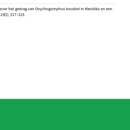
ies over het gedrag van Onychogomphus boudoti in Marokko en een
19
(2), 117–123.