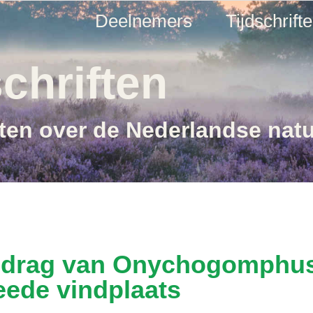
Deelnemers
Tijdschrift
chriften
ften over de Nederlandse nat
gedrag van Onychogomphus
ede vindplaats