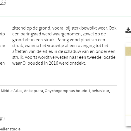
123
rip
 de
aar
het
ven
waar O. boudoti in 2016 werd ontdekt.
Middle Atlas
,
Anisoptera
,
Onychogomphus boudoti
,
behaviour
,
g")
bellenstudie