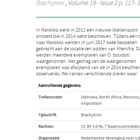
Brachytron
, Volume 19 - Issue 2 p. 117- 
In Marokko werd in 2011 een nieuwe libellensoort
zittend op de grond, vooral bij sterk bewolkt weer. Ook
ontdekt die in 2014 werd beschreven. Tijdens een t
een paringsrad werd waargenomen, zowel op
naar Marokko werden in juni 2017 twee bezoeken
grond als in een struik. Paring vond plaats in een
gebracht aan de locatie ten oosten van Khenifra. D
struik, waarna het vrouwtje alleen overging tot 
werden meerdere exemplaren van O. boudoti
afzetten van de eitjes in de schaduw van en onder een
waargenomen. Het gedrag van de waargenomen
struik. Voorts wordt verwezen naar een tweede locatie
exemplaren was afwijkend van de in 2014 beschre
observaties. We namen verschillende dieren waar
Aanvullende gegevens
Trefwoorden
Odonata
,
North Africa
,
Morocco
,
oviposition
Tijdschrift
Brachytron
Rechten
CC BY 3.0 NL ("Naamsvermeldin
Organisatie
Nederlandse Vereniging voor Li