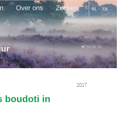
en
Over ons
Zoeken
NL
EN
uur
SIGN IN
2017
 boudoti in