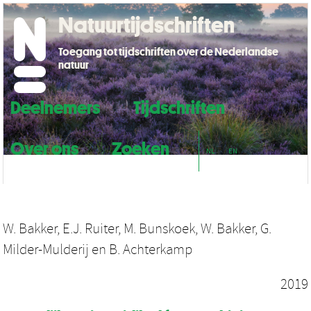
Natuurtijdschriften
Toegang tot tijdschriften over de Nederlandse
natuur
Deelnemers
Tijdschriften
Over ons
Zoeken
NL
EN
W. Bakker
,
E.J. Ruiter
,
M. Bunskoek
,
W. Bakker
,
G.
Milder-Mulderij
en
B. Achterkamp
2019