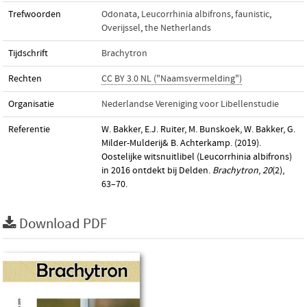
Trefwoorden
Odonata
,
Leucorrhinia albifrons
,
faunistic
,
Overijssel
,
the Netherlands
Tijdschrift
Brachytron
Rechten
CC BY 3.0 NL ("Naamsvermelding")
Organisatie
Nederlandse Vereniging voor Libellenstudie
Referentie
W. Bakker, E.J. Ruiter, M. Bunskoek, W. Bakker, G.
Milder-Mulderij& B. Achterkamp. (2019).
Oostelijke witsnuitlibel (Leucorrhinia albifrons)
in 2016 ontdekt bij Delden.
Brachytron
,
20
(2),
63–70.
Download PDF