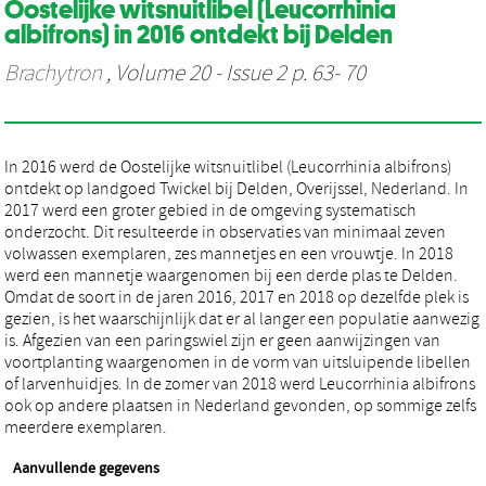
Oostelijke witsnuitlibel (Leucorrhinia
albifrons) in 2016 ontdekt bij Delden
Brachytron
, Volume 20 - Issue 2 p. 63- 70
In 2016 werd de Oostelijke witsnuitlibel (Leucorrhinia albifrons)
ontdekt op landgoed Twickel bij Delden, Overijssel, Nederland. In
2017 werd een groter gebied in de omgeving systematisch
onderzocht. Dit resulteerde in observaties van minimaal zeven
volwassen exemplaren, zes mannetjes en een vrouwtje. In 2018
werd een mannetje waargenomen bij een derde plas te Delden.
Omdat de soort in de jaren 2016, 2017 en 2018 op dezelfde plek is
gezien, is het waarschijnlijk dat er al langer een populatie aanwezig
is. Afgezien van een paringswiel zijn er geen aanwijzingen van
voortplanting waargenomen in de vorm van uitsluipende libellen
of larvenhuidjes. In de zomer van 2018 werd Leucorrhinia albifrons
ook op andere plaatsen in Nederland gevonden, op sommige zelfs
meerdere exemplaren.
Aanvullende gegevens