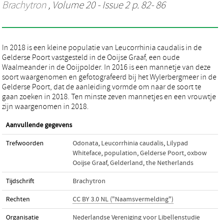
Brachytron
, Volume 20 - Issue 2 p. 82- 86
In 2018 is een kleine populatie van Leucorrhinia caudalis in de
Gelderse Poort vastgesteld in de Ooijse Graaf, een oude
Waalmeander in de Ooijpolder. In 2016 is een mannetje van deze
soort waargenomen en gefotografeerd bij het Wylerbergmeer in de
Gelderse Poort, dat de aanleiding vormde om naar de soort te
gaan zoeken in 2018. Ten minste zeven mannetjes en een vrouwtje
zijn waargenomen in 2018.
Aanvullende gegevens
Trefwoorden
Odonata
,
Leucorrhinia caudalis
,
Lilypad
Whiteface
,
population
,
Gelderse Poort
,
oxbow
Ooijse Graaf
,
Gelderland
,
the Netherlands
Tijdschrift
Brachytron
Rechten
CC BY 3.0 NL ("Naamsvermelding")
Organisatie
Nederlandse Vereniging voor Libellenstudie