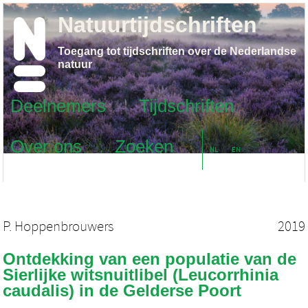
Natuurtijdschriften
Toegang tot tijdschriften over de Nederlandse
natuur
Deelnemers
Tijdschriften
Over ons
Zoeken
NL
EN
P. Hoppenbrouwers
2019
Ontdekking van een populatie van de
Sierlijke witsnuitlibel (Leucorrhinia
caudalis) in de Gelderse Poort