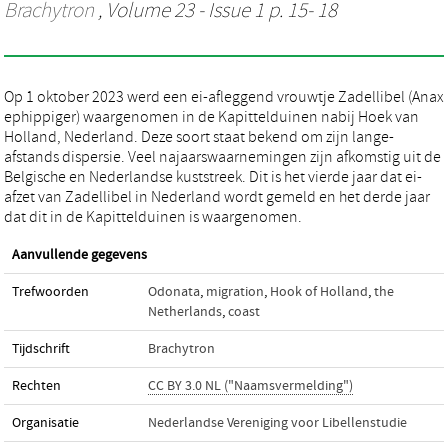
Brachytron
, Volume 23 - Issue 1 p. 15- 18
Op 1 oktober 2023 werd een ei-afleggend vrouwtje Zadellibel (Anax
ephippiger) waargenomen in de Kapittelduinen nabij Hoek van
Holland, Nederland. Deze soort staat bekend om zijn lange-
afstands dispersie. Veel najaarswaarnemingen zijn afkomstig uit de
Belgische en Nederlandse kuststreek. Dit is het vierde jaar dat ei-
afzet van Zadellibel in Nederland wordt gemeld en het derde jaar
dat dit in de Kapittelduinen is waargenomen.
Aanvullende gegevens
Trefwoorden
Odonata
,
migration
,
Hook of Holland
,
the
Netherlands
,
coast
Tijdschrift
Brachytron
Rechten
CC BY 3.0 NL ("Naamsvermelding")
Organisatie
Nederlandse Vereniging voor Libellenstudie