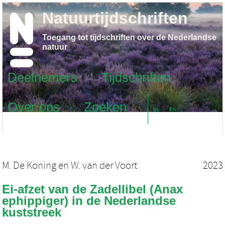
Natuurtijdschriften
Toegang tot tijdschriften over de Nederlandse
natuur
Deelnemers
Tijdschriften
Over ons
Zoeken
NL
EN
M. De Koning
en
W. van der Voort
2023
Ei-afzet van de Zadellibel (Anax
ephippiger) in de Nederlandse
kuststreek