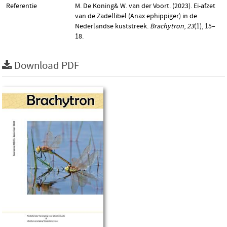
Referentie
M. De Koning& W. van der Voort. (2023). Ei-afzet
van de Zadellibel (Anax ephippiger) in de
Nederlandse kuststreek.
Brachytron
,
23
(1), 15–
18.
Download PDF