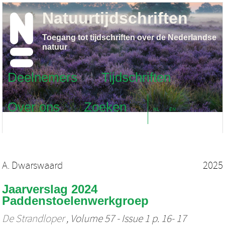
Natuurtijdschriften
Toegang tot tijdschriften over de Nederlandse
natuur
Deelnemers
Tijdschriften
Over ons
Zoeken
NL
EN
A. Dwarswaard
2025
Jaarverslag 2024
Paddenstoelenwerkgroep
De Strandloper
, Volume 57 - Issue 1 p. 16- 17