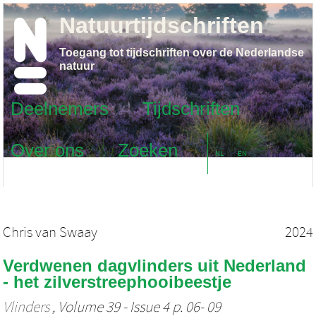
Natuurtijdschriften
Toegang tot tijdschriften over de Nederlandse
natuur
Deelnemers
Tijdschriften
Over ons
Zoeken
NL
EN
Chris van Swaay
2024
Verdwenen dagvlinders uit Nederland
- het zilverstreephooibeestje
Vlinders
, Volume 39 - Issue 4 p. 06- 09