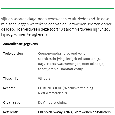
Vijftien soorten dagvlinders verdwenen er uit Nederland. In deze
miniserie leggen we telkens een van de verdwenen soorten onder
de loep. Hoe verdween deze soort? Waarom verdween hij? En zou
hij nog kunnen terugkeren?
Aanvullende gegevens
Trefwoorden
Coenonympha hero
,
verdwenen
,
soortbeschrijving
,
leefgebied
,
soortenlijst
dagvlinders
,
waarnemingen
,
bont dikkopje
,
topotijdreis.nl
,
habitatrichtlijn
Tijdschrift
Vlinders
Rechten
CC BY-NC 4.0 NL ("Naamsvermelding-
NietCommercieel")
Organisatie
De Vlinderstichting
Referentie
Chris van Swaay. (2024). Verdwenen dagvlinders