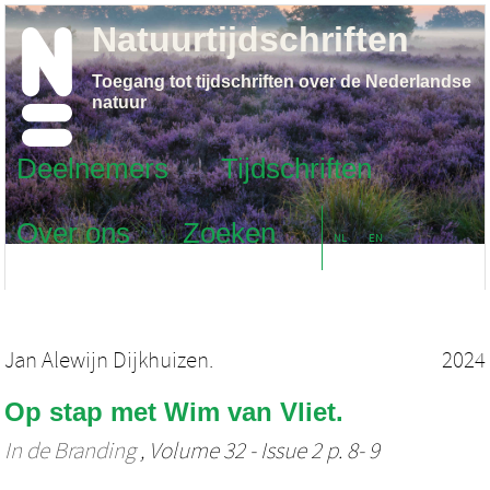
Natuurtijdschriften
Toegang tot tijdschriften over de Nederlandse
natuur
Deelnemers
Tijdschriften
Over ons
Zoeken
NL
EN
Jan Alewijn Dijkhuizen.
2024
Op stap met Wim van Vliet.
In de Branding
, Volume 32 - Issue 2 p. 8- 9