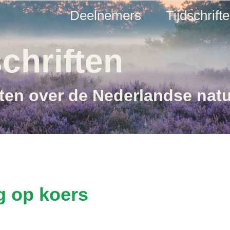
Deelnemers
Tijdschrift
chriften
ften over de Nederlandse nat
 op koers