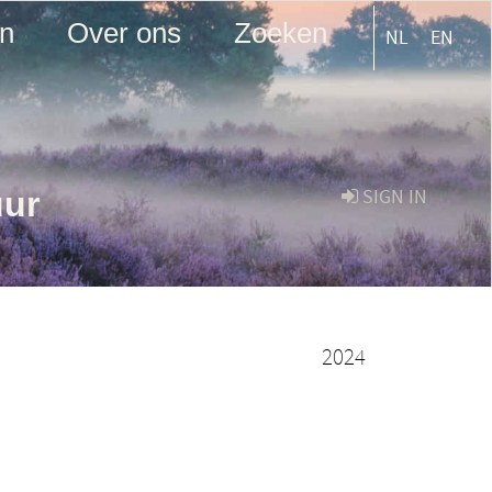
en
Over ons
Zoeken
NL
EN
uur
SIGN IN
2024