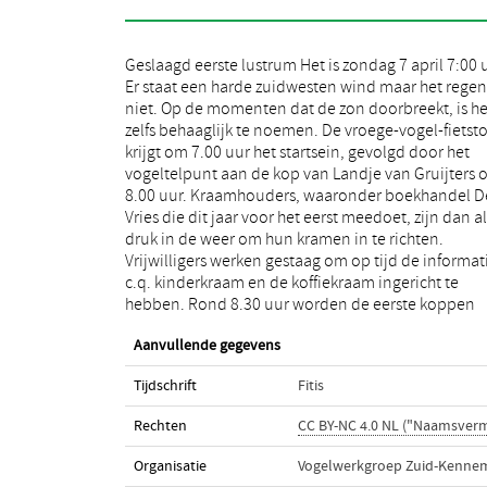
Geslaagd eerste lustrum Het is zondag 7 april 7:00 
koffie geschonken. Het team vrijwilligers, dat 
Er staat een harde zuidwesten wind maar het regen
aantal bezoekers gedurende de dag bijhoudt, staa
niet. Op de momenten dat de zon doorbreekt, is he
klaar met hun telboekjes. Hoewel bezoekers de hel
zelfs behaaglijk te noemen. De vroege-vogel-fietst
dag binnendruppelen zien we een piek tussen 11 
krijgt om 7.00 uur het startsein, gevolgd door het
’s ochtends en 1 uur ’s middags met meer dan 200
vogeltelpunt aan de kop van Landje van Gruijters
bezoekers; een 2de piek wordt zichtbaar tussen 2 e
8.00 uur. Kraamhouders, waaronder boekhandel D
uur met bijna 100 bezoekers. Aan het eind van de da
Vries die dit jaar voor het eerst meedoet, zijn dan al
hebben zij bijna 500 bezoekers geteld waarvan zo’n
druk in de weer om hun kramen in te richten.
150 kinderen (30%). Het is niet té druk wat we als
Vrijwilligers werken gestaag om op tijd de informat
organisatie toejuichen want zo kan iedereen soe
c.q. kinderkraam en de koffiekraam ingericht te
hebben. Rond 8.30 uur worden de eerste koppen
Aanvullende gegevens
Tijdschrift
Fitis
Rechten
CC BY-NC 4.0 NL ("Naamsver
Organisatie
Vogelwerkgroep Zuid-Kenne