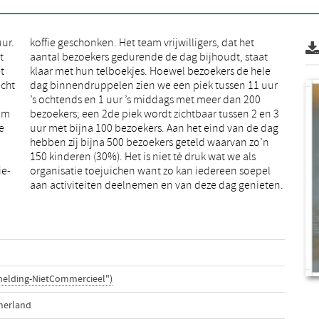
uur.
het
t
t
t
e
ocht
uur
 om
n 3
e
g
ie-
pel
aan activiteiten deelnemen en van deze dag genieten.
melding-NietCommercieel")
merland