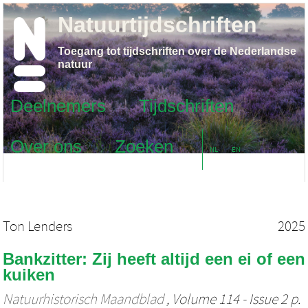
Natuurtijdschriften
Toegang tot tijdschriften over de Nederlandse
natuur
Deelnemers
Tijdschriften
Over ons
Zoeken
NL
EN
Ton Lenders
2025
Bankzitter: Zij heeft altijd een ei of een
kuiken
Natuurhistorisch Maandblad
, Volume 114 - Issue 2 p.