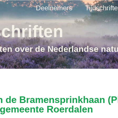
Deelnemers
Tijdschrift
chriften
ften over de Nederlandse nat
n de Bramensprinkhaan (P
e gemeente Roerdalen