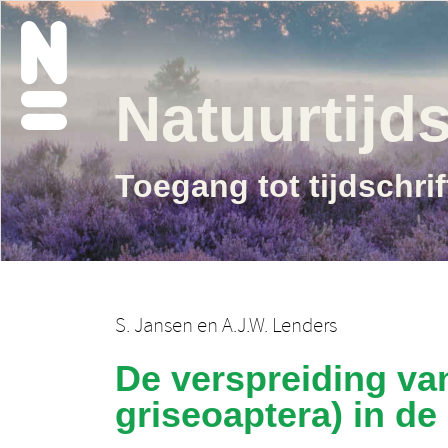
Natuurtijds
Toegang tot tijdschri
S. Jansen
en
A.J.W. Lenders
De verspreiding va
griseoaptera) in d