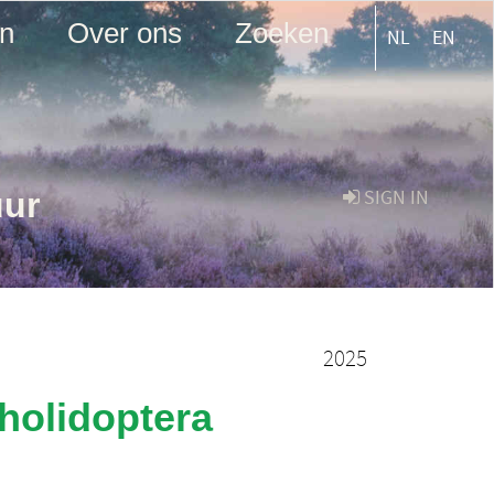
en
Over ons
Zoeken
NL
EN
uur
SIGN IN
2025
holidoptera