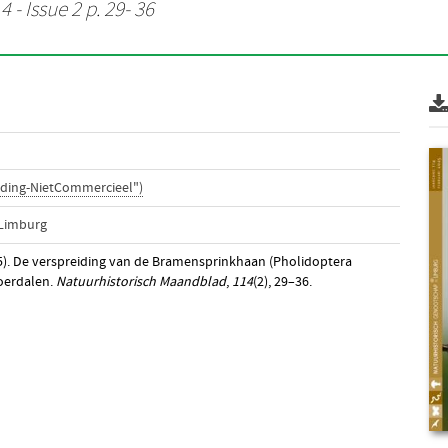
 - Issue 2 p. 29- 36
ding-NietCommercieel")
 Limburg
25). De verspreiding van de Bramensprinkhaan (Pholidoptera
oerdalen.
Natuurhistorisch Maandblad
,
114
(2), 29–36.