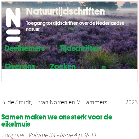
Natuurtijdschriften
Toegang tot tijdschriften over de Nederlandse
natuur
Deelnemers
Tijdschriften
Over ons
Zoeken
NL
EN
B. de Smidt
,
E. van Norren
en
M. Lammers
2023
Samen maken we ons sterk voor de
eikelmuis
Zoogdier
, Volume 34 - Issue 4 p. 9- 11