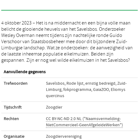
4 oktober 2023 – Het is na middernacht en een bijna volle maan
belicht de glooiende heuvels van het Savelsbos. Onderzoeker
Wesley Overman neemt tijdens zijn nachtelijke ronde Guido
Verschoor van Staatsbosbeheer mee door dit bijzondere Zuid-
Limburgse landschap. Wat ze onderzoeken: de aanwezigheid van
de laatste inheemse populatie eikelmuizen. Beiden zijn
gespannen. Zijn er nog wel wilde eikelmuizen in het Savelsbos?
Aanvullende gegevens
Trefwoorden
Savelsbos
,
Rode lijst
,
ernstig bedreigd
,
Zuid-
Limburg
,
fokprogramma
,
GaiaZOO
,
Eliomys
quercinus
Tijdschrift
Zoogdier
Rechten
CC BY-NC-ND 2.0 NL ("Naamsvermelding-
NietCommercieel-GeenAfgeleideWerken")
Organisatie
Zoogdiervereniging