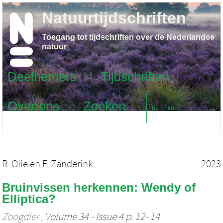
Natuurtijdschriften
Toegang tot tijdschriften over de Nederlandse
natuur
Deelnemers
Tijdschriften
Over ons
Zoeken
NL
EN
R. Olie
en
F. Zanderink
2023
Bruinvissen herkennen: Wendy of
Elliptica?
Zoogdier
, Volume 34 - Issue 4 p. 12- 14