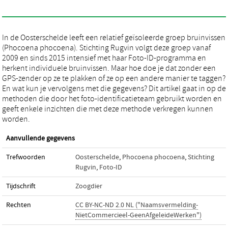
In de Oosterschelde leeft een relatief geïsoleerde groep bruinvissen
(Phocoena phocoena). Stichting Rugvin volgt deze groep vanaf
2009 en sinds 2015 intensief met haar Foto-ID-programma en
herkent individuele bruinvissen. Maar hoe doe je dat zonder een
GPS-zender op ze te plakken of ze op een andere manier te taggen?
En wat kun je vervolgens met die gegevens? Dit artikel gaat in op de
methoden die door het foto-identificatieteam gebruikt worden en
geeft enkele inzichten die met deze methode verkregen kunnen
worden.
Aanvullende gegevens
Trefwoorden
Oosterschelde
,
Phocoena phocoena
,
Stichting
Rugvin
,
Foto-ID
Tijdschrift
Zoogdier
Rechten
CC BY-NC-ND 2.0 NL ("Naamsvermelding-
NietCommercieel-GeenAfgeleideWerken")