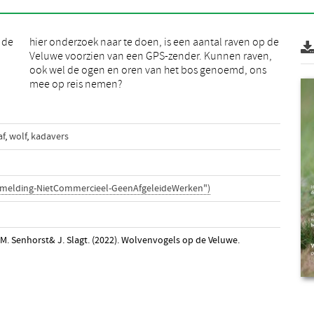
 de
 de
mee op reis nemen?
af
,
wolf
,
kadavers
rmelding-NietCommercieel-GeenAfgeleideWerken")
, M. Senhorst& J. Slagt. (2022). Wolvenvogels op de Veluwe.