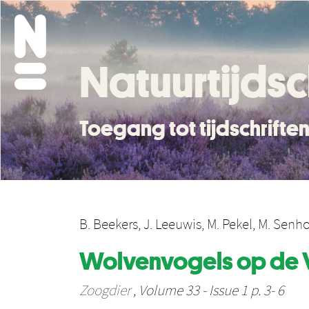
Natuurtijdsc
Toegang tot tijdschrift
B. Beekers
,
J. Leeuwis
,
M. Pekel
,
M. Senho
Wolvenvogels op de
Zoogdier
, Volume 33 - Issue 1 p. 3- 6