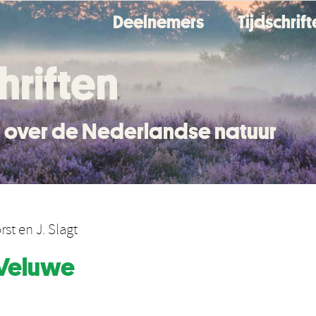
Deelnemers
Tijdschrif
hriften
en over de Nederlandse natuur
rst
en
J. Slagt
 Veluwe