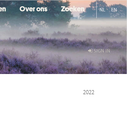
ten
Over ons
Zoeken
NL
EN
SIGN IN
2022