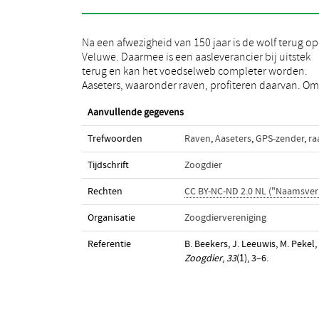
Na een afwezigheid van 150 jaar is de wolf terug op
hier onderzoek naar te doen, is een aantal raven op
Veluwe. Daarmee is een aasleverancier bij uitstek
Veluwe voorzien van een GPS-zender. Kunnen raven,
terug en kan het voedselweb completer worden.
ook wel de ogen en oren van het bos genoemd, ons
Aaseters, waaronder raven, profiteren daarvan. Om
Aanvullende gegevens
Trefwoorden
Raven
,
Aaseters
,
GPS-zender
,
ra
Tijdschrift
Zoogdier
Rechten
CC BY-NC-ND 2.0 NL ("Naamsve
Organisatie
Zoogdiervereniging
Referentie
B. Beekers, J. Leeuwis, M. Pekel
Zoogdier
,
33
(1), 3–6.