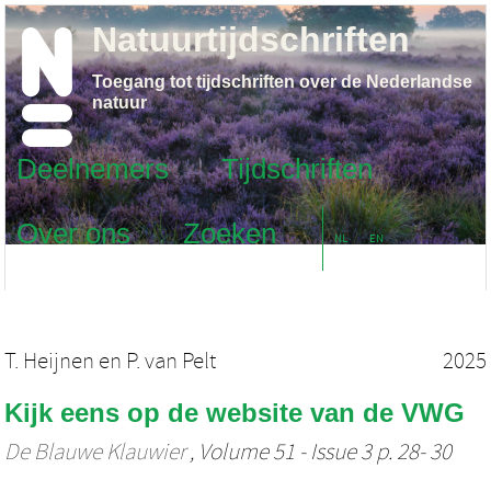
Natuurtijdschriften
Toegang tot tijdschriften over de Nederlandse
natuur
Deelnemers
Tijdschriften
Over ons
Zoeken
NL
EN
T. Heijnen
en
P. van Pelt
2025
Kijk eens op de website van de VWG
De Blauwe Klauwier
, Volume 51 - Issue 3 p. 28- 30