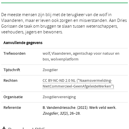
De meeste mensen zijn blij met de terugkeer van de wolf in
Vlaanderen, maar er leven ook zorgen en misverstanden. Aan Dries
Gorissen de taak om bruggen te slaan tussen wetenschappers,
veehouders, jagers en bewoners.
Aanvullende gegevens
Trefwoorden
wolf
,
Vlaanderen
,
agentschap voor natuur en
bos
,
wolvenplatform
Tijdschrift
Zoogdier
Rechten
CC BY-NC-ND 2.0 NL ("Naamsvermelding-
NietCommercieel-GeenAfgeleideWerken")
Organisatie
Zoogdiervereniging
Referentie
B. Vandendriessche. (2021). Werk veld werk.
Zoogdier
,
32
(2), 26–28.