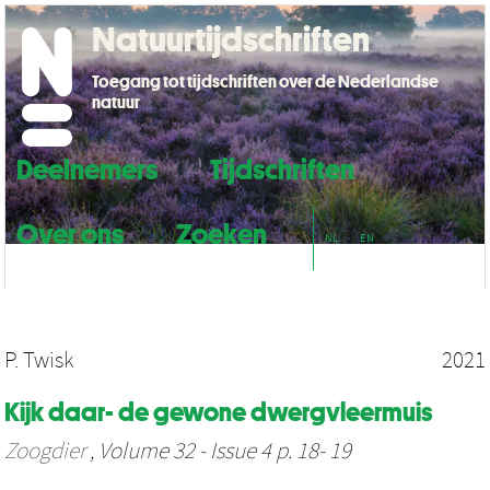
Natuurtijdschriften
Toegang tot tijdschriften over de Nederlandse
natuur
Deelnemers
Tijdschriften
Over ons
Zoeken
NL
EN
P. Twisk
2021
Kijk daar- de gewone dwergvleermuis
Zoogdier
, Volume 32 - Issue 4 p. 18- 19