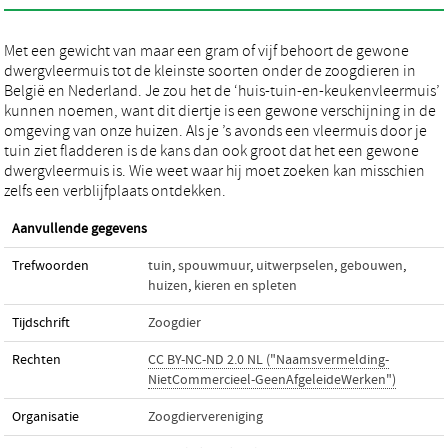
Met een gewicht van maar een gram of vijf behoort de gewone
dwergvleermuis tot de kleinste soorten onder de zoogdieren in
België en Nederland. Je zou het de ‘huis-tuin-en-keukenvleermuis’
kunnen noemen, want dit diertje is een gewone verschijning in de
omgeving van onze huizen. Als je ’s avonds een vleermuis door je
tuin ziet fladderen is de kans dan ook groot dat het een gewone
dwergvleermuis is. Wie weet waar hij moet zoeken kan misschien
zelfs een verblijfplaats ontdekken.
Aanvullende gegevens
Trefwoorden
tuin
,
spouwmuur
,
uitwerpselen
,
gebouwen
,
huizen
,
kieren en spleten
Tijdschrift
Zoogdier
Rechten
CC BY-NC-ND 2.0 NL ("Naamsvermelding-
NietCommercieel-GeenAfgeleideWerken")
Organisatie
Zoogdiervereniging