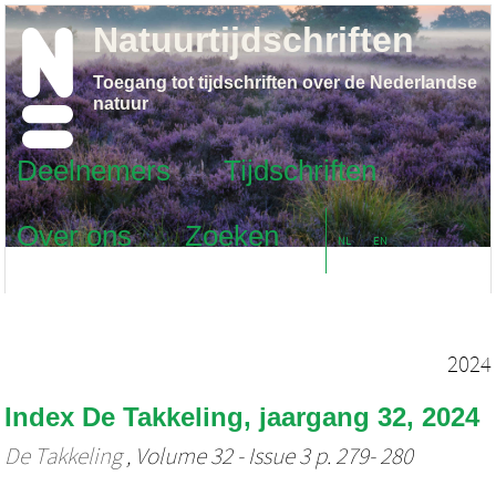
Natuurtijdschriften
Toegang tot tijdschriften over de Nederlandse
natuur
Deelnemers
Tijdschriften
Over ons
Zoeken
NL
EN
2024
Index De Takkeling, jaargang 32, 2024
De Takkeling
, Volume 32 - Issue 3 p. 279- 280