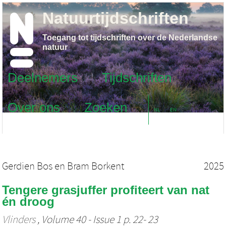
Natuurtijdschriften
Toegang tot tijdschriften over de Nederlandse
natuur
Deelnemers
Tijdschriften
Over ons
Zoeken
NL
EN
Gerdien Bos
en
Bram Borkent
2025
Tengere grasjuffer profiteert van nat
én droog
Vlinders
, Volume 40 - Issue 1 p. 22- 23