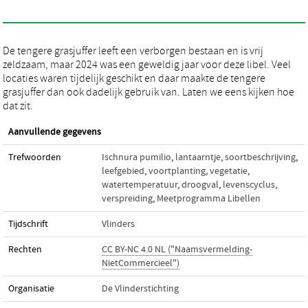
De tengere grasjuffer leeft een verborgen bestaan en is vrij
zeldzaam, maar 2024 was een geweldig jaar voor deze libel. Veel
locaties waren tijdelijk geschikt en daar maakte de tengere
grasjuffer dan ook dadelijk gebruik van. Laten we eens kijken hoe
dat zit.
Aanvullende gegevens
Trefwoorden
Ischnura pumilio
,
lantaarntje
,
soortbeschrijving
,
leefgebied
,
voortplanting
,
vegetatie
,
watertemperatuur
,
droogval
,
levenscyclus
,
verspreiding
,
Meetprogramma Libellen
Tijdschrift
Vlinders
Rechten
CC BY-NC 4.0 NL ("Naamsvermelding-
NietCommercieel")
Organisatie
De Vlinderstichting