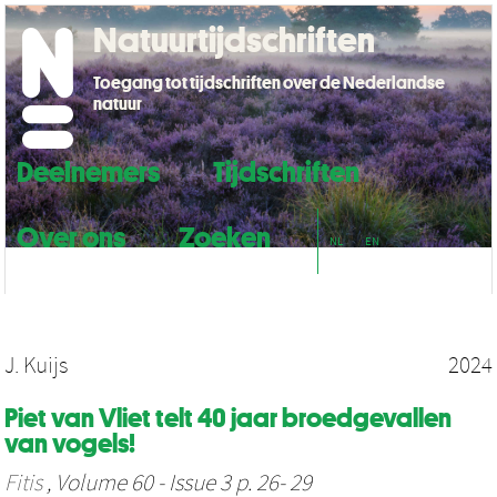
Natuurtijdschriften
Toegang tot tijdschriften over de Nederlandse
natuur
Deelnemers
Tijdschriften
Over ons
Zoeken
NL
EN
J. Kuijs
2024
Piet van Vliet telt 40 jaar broedgevallen
van vogels!
Fitis
, Volume 60 - Issue 3 p. 26- 29