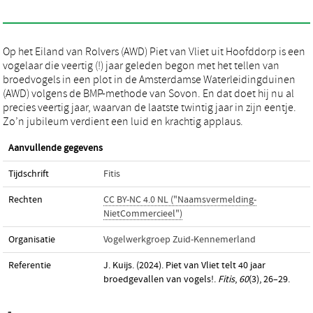
Op het Eiland van Rolvers (AWD) Piet van Vliet uit Hoofddorp is een
vogelaar die veertig (!) jaar geleden begon met het tellen van
broedvogels in een plot in de Amsterdamse Waterleidingduinen
(AWD) volgens de BMP-methode van Sovon. En dat doet hij nu al
precies veertig jaar, waarvan de laatste twintig jaar in zijn eentje.
Zo’n jubileum verdient een luid en krachtig applaus.
Aanvullende gegevens
Tijdschrift
Fitis
Rechten
CC BY-NC 4.0 NL ("Naamsvermelding-
NietCommercieel")
Organisatie
Vogelwerkgroep Zuid-Kennemerland
Referentie
J. Kuijs. (2024). Piet van Vliet telt 40 jaar
broedgevallen van vogels!.
Fitis
,
60
(3), 26–29.