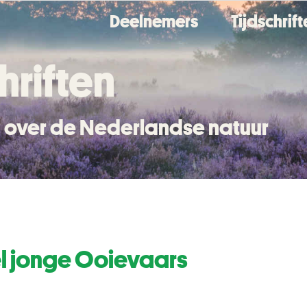
Deelnemers
Tijdschrif
hriften
en over de Nederlandse natuur
el jonge Ooievaars