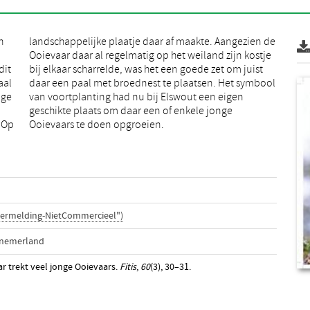
n
e
dit
ist
aal
ool
ige
gen
 Op
Ooievaars te doen opgroeien.
vermelding-NietCommercieel")
nnemerland
aar trekt veel jonge Ooievaars.
Fitis
,
60
(3), 30–31.