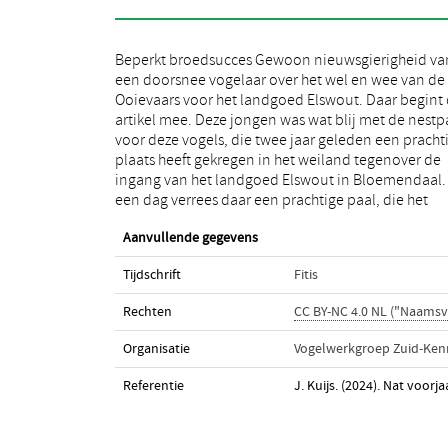
Beperkt broedsucces Gewoon nieuwsgierigheid va
landschappelijke plaatje daar af maakte. Aangezien d
een doorsnee vogelaar over het wel en wee van de
Ooievaar daar al regelmatig op het weiland zijn kostje
Ooievaars voor het landgoed Elswout. Daar begint 
bij elkaar scharrelde, was het een goede zet om ju
artikel mee. Deze jongen was wat blij met de nestp
daar een paal met broednest te plaatsen. Het symb
voor deze vogels, die twee jaar geleden een pracht
van voortplanting had nu bij Elswout een ei
plaats heeft gekregen in het weiland tegenover de
geschikte plaats om daar een of enkele jonge
ingang van het landgoed Elswout in Bloemendaal.
een dag verrees daar een prachtige paal, die het
Aanvullende gegevens
Tijdschrift
Fitis
Rechten
CC BY-NC 4.0 NL ("Naams
Organisatie
Vogelwerkgroep Zuid-Ke
Referentie
J. Kuijs. (2024). Nat voorj