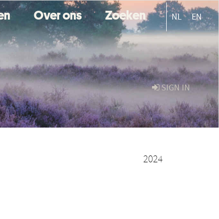
ten
Over ons
Zoeken
NL
EN
SIGN IN
2024