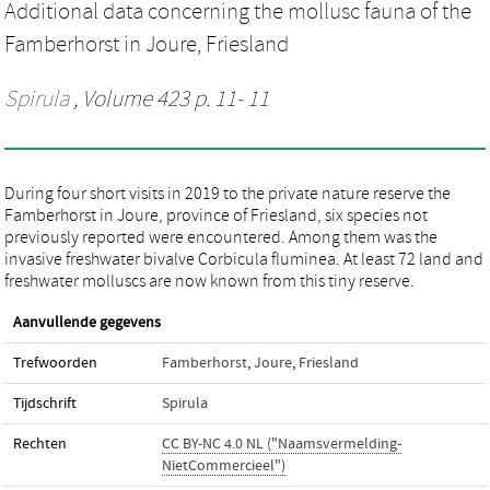
Additional data concerning the mollusc fauna of the
Famberhorst in Joure, Friesland
Spirula
, Volume 423 p. 11- 11
During four short visits in 2019 to the private nature reserve the
Famberhorst in Joure, province of Friesland, six species not
previously reported were encountered. Among them was the
invasive freshwater bivalve Corbicula fluminea. At least 72 land and
freshwater molluscs are now known from this tiny reserve.
Aanvullende gegevens
Trefwoorden
Famberhorst
,
Joure
,
Friesland
Tijdschrift
Spirula
Rechten
CC BY-NC 4.0 NL ("Naamsvermelding-
NietCommercieel")