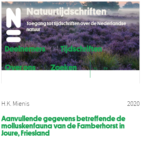
Natuurtijdschriften
Toegang tot tijdschriften over de Nederlandse
natuur
Deelnemers
Tijdschriften
Over ons
Zoeken
NL
EN
H.K. Mienis
2020
Aanvullende gegevens betreffende de
molluskenfauna van de Famberhorst in
Joure, Friesland