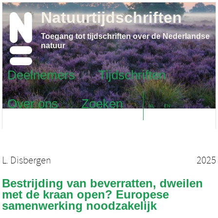
Natuurtijdschriften
Toegang tot tijdschriften over de Nederlandse
natuur
Deelnemers
Tijdschriften
Over ons
Zoeken
NL
EN
L. Disbergen
2025
Bestrijding van beverratten, dweilen
met de kraan open? Europese
samenwerking noodzakelijk