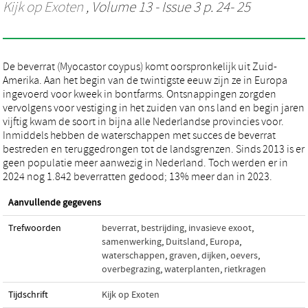
Kijk op Exoten
, Volume 13 - Issue 3 p. 24- 25
De beverrat (Myocastor coypus) komt oorspronkelijk uit Zuid-
Amerika. Aan het begin van de twintigste eeuw zijn ze in Europa
ingevoerd voor kweek in bontfarms. Ontsnappingen zorgden
vervolgens voor vestiging in het zuiden van ons land en begin jaren
vijftig kwam de soort in bijna alle Nederlandse provincies voor.
Inmiddels hebben de waterschappen met succes de beverrat
bestreden en teruggedrongen tot de landsgrenzen. Sinds 2013 is er
geen populatie meer aanwezig in Nederland. Toch werden er in
2024 nog 1.842 beverratten gedood; 13% meer dan in 2023.
Aanvullende gegevens
Trefwoorden
beverrat
,
bestrijding
,
invasieve exoot
,
samenwerking
,
Duitsland
,
Europa
,
waterschappen
,
graven
,
dijken
,
oevers
,
overbegrazing
,
waterplanten
,
rietkragen
Tijdschrift
Kijk op Exoten