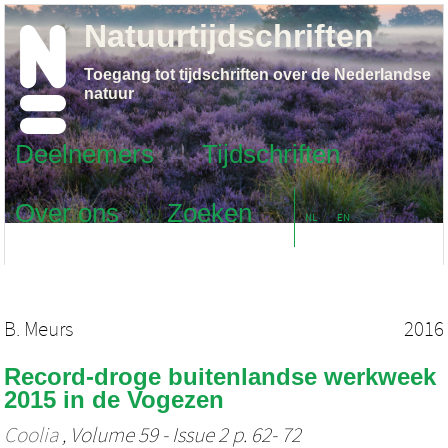
Natuurtijdschriften
Toegang tot tijdschriften over de Nederlandse
natuur
Deelnemers
Tijdschriften
Over ons
Zoeken
NL
EN
B. Meurs
2016
Record-droge buitenlandse werkweek
2015 in de Vogezen
Coolia
, Volume 59 - Issue 2 p. 62- 72