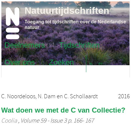
Natuurtijdschriften
Toegang tot tijdschriften over de Nederlandse
natuur
Deelnemers
Tijdschriften
Over ons
Zoeken
NL
EN
C. Noordeloos
,
N. Dam
en
C. Schollaardt
2016
Wat doen we met de C van Collectie?
Coolia
, Volume 59 - Issue 3 p. 166- 167