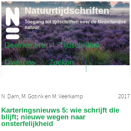
Natuurtijdschriften
Toegang tot tijdschriften over de Nederlandse
natuur
Deelnemers
Tijdschriften
Over ons
Zoeken
NL
EN
N. Dam
,
M. Gotink
en
M. Veerkamp
2017
Karteringsnieuws 5: wie schrijft die
blijft; nieuwe wegen naar
onsterfelijkheid