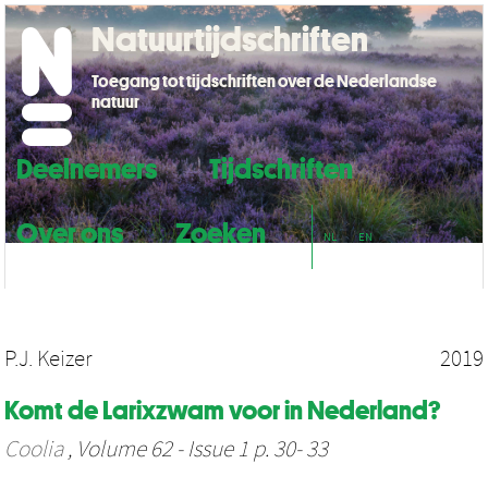
Natuurtijdschriften
Toegang tot tijdschriften over de Nederlandse
natuur
Deelnemers
Tijdschriften
Over ons
Zoeken
NL
EN
P.J. Keizer
2019
Komt de Larixzwam voor in Nederland?
Coolia
, Volume 62 - Issue 1 p. 30- 33