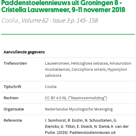
Paddenstoelennieuws uit Groningen 8 -
Cristella Lauwersmeer, 9-11 novemer 2018
Coolia
, Volume 62 - Issue 3 p. 145- 158
Aanvullende gegevens
Trefwoorden
Lauwersmeer
,
Helicogloea sebacea
,
Amaurodon
mustialaensis
,
Cercophora solaris
,
Hypoxylon
salicicola
Tijdschrift
Coolia
Rechten
CC BY 4.0 NL ("Naamsvermelding")
Organisatie
Nederlandse Mycologische Vereniging
Referentie
I. Somhorst, R. Enzlin, N. Schoutteten, G.
Dierickx, G. Tilkin, E. Osieck, N. Dam& A. van der
Putte. (2019). Paddenstoelennieuws uit