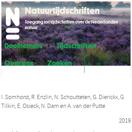
Natuurtijdschriften
Toegang tot tijdschriften over de Nederlandse
natuur
Deelnemers
Tijdschriften
Over ons
Zoeken
NL
EN
I. Somhorst
,
R. Enzlin
,
N. Schoutteten
,
G. Dierickx
,
G.
Tilkin
,
E. Osieck
,
N. Dam
en
A. van der Putte
2019