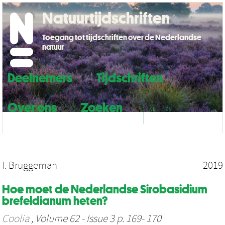
Natuurtijdschriften
Toegang tot tijdschriften over de Nederlandse
natuur
Deelnemers
Tijdschriften
Over ons
Zoeken
NL
EN
I. Bruggeman
2019
Hoe moet de Nederlandse Sirobasidium
brefeldianum heten?
Coolia
, Volume 62 - Issue 3 p. 169- 170