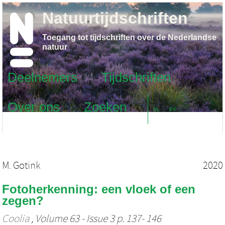
Natuurtijdschriften
Toegang tot tijdschriften over de Nederlandse
natuur
Deelnemers
Tijdschriften
Over ons
Zoeken
NL
EN
M. Gotink
2020
Fotoherkenning: een vloek of een
zegen?
Coolia
, Volume 63 - Issue 3 p. 137- 146