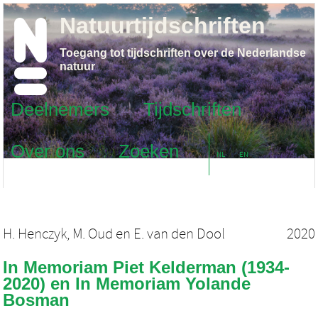
Natuurtijdschriften
Toegang tot tijdschriften over de Nederlandse
natuur
Deelnemers
Tijdschriften
Over ons
Zoeken
NL
EN
H. Henczyk
,
M. Oud
en
E. van den Dool
2020
In Memoriam Piet Kelderman (1934-
2020) en In Memoriam Yolande
Bosman