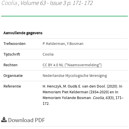
Coolia
, Volume 63 - Issue 3 p. 171- 172
Aanvullende gegevens
Trefwoorden
P. Kelderman
,
Y.Bosman
Tijdschrift
Coolia
Rechten
CC BY 4.0 NL ("Naamsvermelding")
Organisatie
Nederlandse Mycologische Vereniging
Referentie
H. Henczyk, M. Oud& E. van den Dool. (2020). In
Memoriam Piet Kelderman (1934-2020) en In
Memoriam Yolande Bosman.
Coolia
,
63
(3), 171–
172.
Download PDF