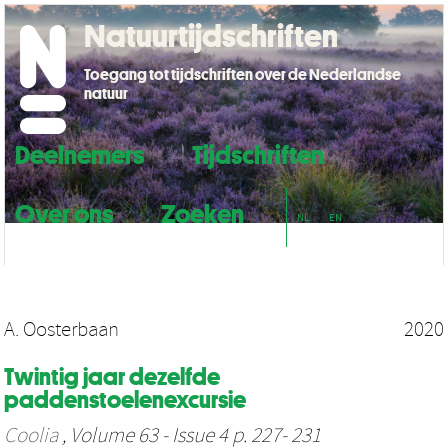
Natuurtijdschriften
Toegang tot tijdschriften over de Nederlandse
natuur
Deelnemers
Tijdschriften
Over ons
Zoeken
NL
EN
A. Oosterbaan
2020
Twintig jaar dezelfde
paddenstoelenexcursie
Coolia
, Volume 63 - Issue 4 p. 227- 231