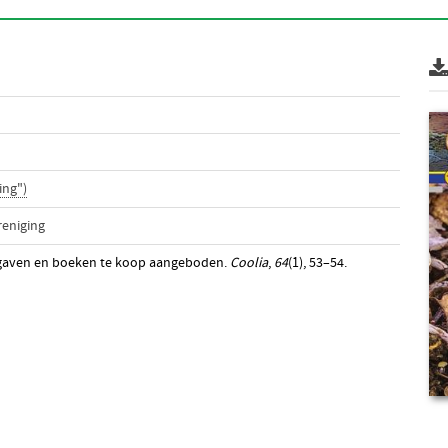
ing")
reniging
tgaven en boeken te koop aangeboden.
Coolia
,
64
(1), 53–54.