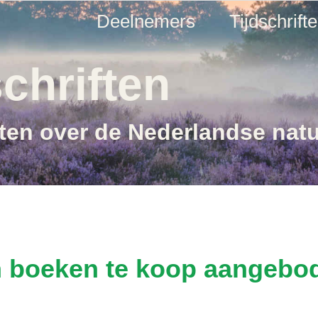
Deelnemers
Tijdschrift
chriften
ften over de Nederlandse nat
n boeken te koop aangebo