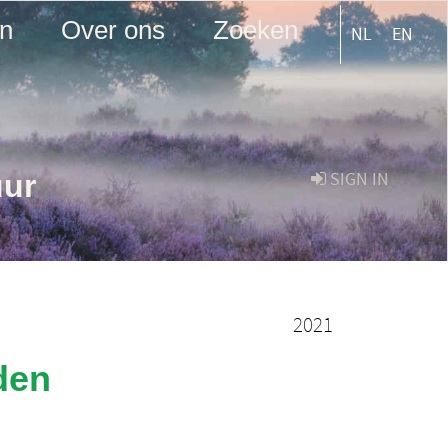
en
Over ons
Zoeken
NL
EN
uur
SIGN IN
2021
den