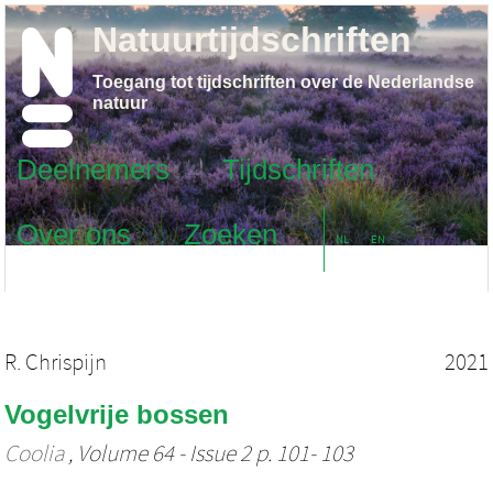
Natuurtijdschriften
Toegang tot tijdschriften over de Nederlandse
natuur
Deelnemers
Tijdschriften
Over ons
Zoeken
NL
EN
R. Chrispijn
2021
Vogelvrije bossen
Coolia
, Volume 64 - Issue 2 p. 101- 103