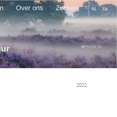
en
Over ons
Zoeken
NL
EN
uur
SIGN IN
2022