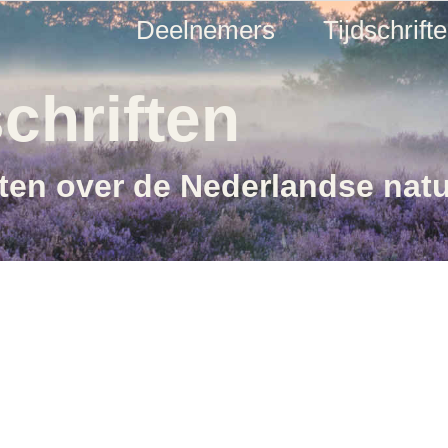
Deelnemers
Tijdschrift
chriften
ften over de Nederlandse nat