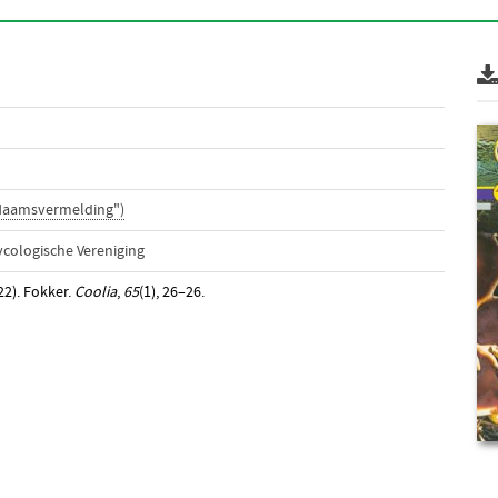
"Naamsvermelding")
cologische Vereniging
022). Fokker.
Coolia
,
65
(1), 26–26.