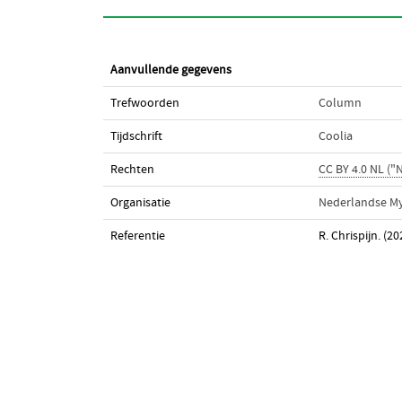
Aanvullende gegevens
Trefwoorden
Column
Tijdschrift
Coolia
Rechten
CC BY 4.0 NL (
Organisatie
Nederlandse My
Referentie
R. Chrispijn. (2