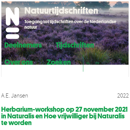
Natuurtijdschriften
Toegang tot tijdschriften over de Nederlandse
natuur
Deelnemers
Tijdschriften
Over ons
Zoeken
NL
EN
A.E. Jansen
2022
Herbarium-workshop op 27 november 2021
in Naturalis en Hoe vrijwilliger bij Naturalis
te worden