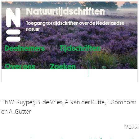
Natuurtijdschriften
Toegang tot tijdschriften over de Nederlandse
natuur
Deelnemers
Tijdschriften
Over ons
Zoeken
NL
EN
Th.W. Kuyper
,
B. de Vries
,
A. van der Putte
,
I. Somhorst
en
A. Gutter
2022