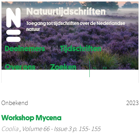
Natuurtijdschriften
Toegang tot tijdschriften over de Nederlandse
natuur
Deelnemers
Tijdschriften
Over ons
Zoeken
NL
EN
Onbekend
2023
Workshop Mycena
Coolia
, Volume 66 - Issue 3 p. 155- 155