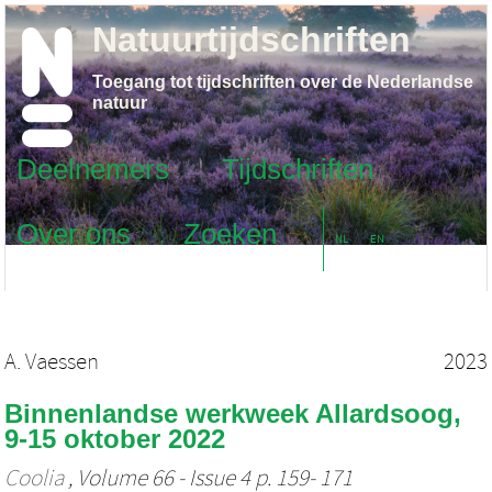
Natuurtijdschriften
Toegang tot tijdschriften over de Nederlandse
natuur
Deelnemers
Tijdschriften
Over ons
Zoeken
NL
EN
A. Vaessen
2023
Binnenlandse werkweek Allardsoog,
9-15 oktober 2022
Coolia
, Volume 66 - Issue 4 p. 159- 171