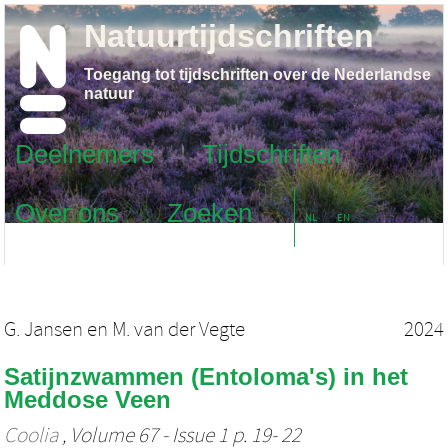
Natuurtijdschriften
Toegang tot tijdschriften over de Nederlandse
natuur
Deelnemers
Tijdschriften
Over ons
Zoeken
NL
EN
G. Jansen
en
M. van der Vegte
2024
Satijnzwammen (Entoloma's) in het
Meddose Veen
Coolia
, Volume 67 - Issue 1 p. 19- 22